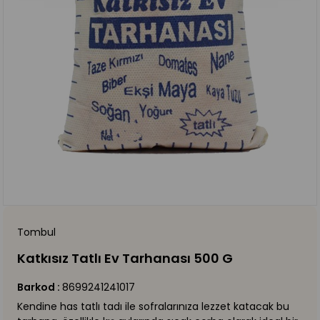
Tombul
Katkısız Tatlı Ev Tarhanası 500 G
Barkod
:
8699241241017
Kendine has tatlı tadı ile sofralarınıza lezzet katacak bu