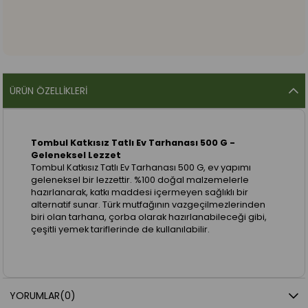
ÜRÜN ÖZELLIKLERI
Tombul Katkısız Tatlı Ev Tarhanası 500 G -
Geleneksel Lezzet
Tombul Katkısız Tatlı Ev Tarhanası 500 G, ev yapımı
geleneksel bir lezzettir. %100 doğal malzemelerle
hazırlanarak, katkı maddesi içermeyen sağlıklı bir
alternatif sunar. Türk mutfağının vazgeçilmezlerinden
biri olan tarhana, çorba olarak hazırlanabileceği gibi,
çeşitli yemek tariflerinde de kullanılabilir.
YORUMLAR
(0)