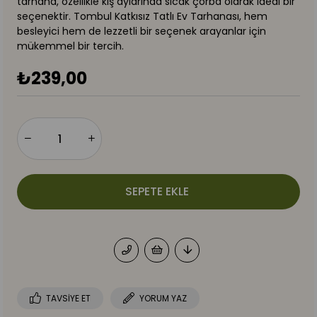
tarhana, özellikle kış aylarında sıcak çorba olarak ideal bir
seçenektir. Tombul Katkısız Tatlı Ev Tarhanası, hem
besleyici hem de lezzetli bir seçenek arayanlar için
mükemmel bir tercih.
₺239,00
TAVSIYE ET
YORUM YAZ