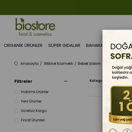
ORGANIK ÜRÜNLER
SÜPER GIDALAR
BAHARAT
GIDA TAK
Anasayfa
Bitkisel Kozmetik
Bebek Bakım
Bebek Şampua
Filtreler
İndirimli Ürünler
Yeni Ürünler
Ücretsiz Kargo
Fırsat Ürünleri