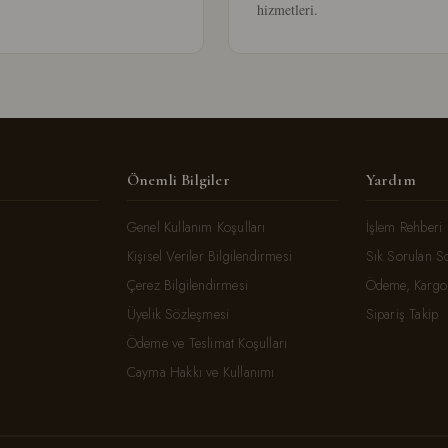
hizmetleri.
Önemli Bilgiler
Yardım
Genel Kullanım Koşulları
İşlem Rehberi
Kişisel Veriler Bilgilendirmesi
Sık Sorulan S
Çerez Bilgilendirmesi
Ödeme, Kargo 
Üyelik Sözleşmesi
Sipariş Takip
Ödeme ve Teslimat Koşulları
Cayma Hakkı ve Kullanımı