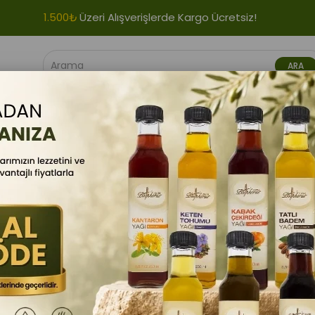
1.500₺
Üzeri Alışverişlerde Kargo Ücretsiz!
VIYELERI
GIDA ÜRÜNLERI
BITKI ÜRÜNLERI
BITKISEL YAĞLAR
nı
Stoktakiler