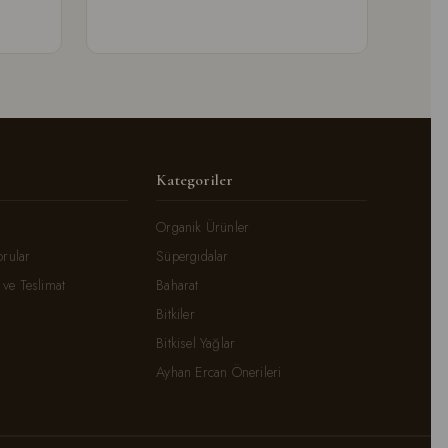
Kategoriler
Organik Ürünler
orular
Süpergıdalar
ve Teslimat
Baharat
Bitkiler
Bitkisel Yağlar
Ayhan Ercan Önerileri