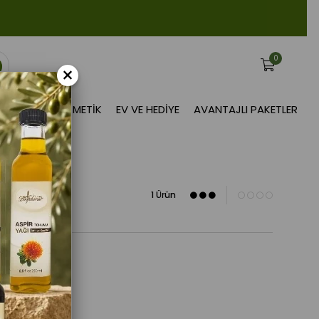
0
×
BITKISEL KOZMETIK
EV VE HEDIYE
AVANTAJLI PAKETLER
1 Ürün