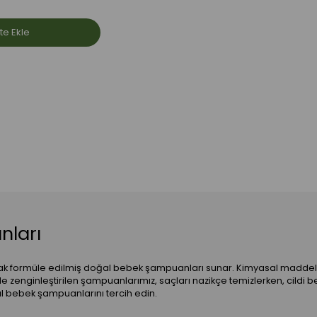
te Ekle
nları
 olarak formüle edilmiş doğal bebek şampuanları sunar. Kimyasal maddel
le zenginleştirilen şampuanlarımız, saçları nazikçe temizlerken, cildi b
ğal bebek şampuanlarını tercih edin.