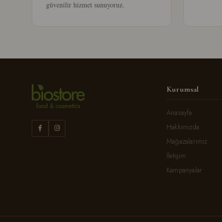
güvenilir hizmet sunuyoruz.
Kurumsal
Anasayfa
Hakkımızda
Mağazalarımız
İletişim
Kampanyalar