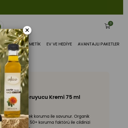
0
×
BITKISEL KOZMETIK
EV VE HEDIYE
AVANTAJLI PAKETLER
çin Güneş Koruyucu Kremi 75 ml
ınlarından yüksek koruma ile savunur. Organik
üneş kremi, SPF 50+ koruma faktörü ile cildinizi