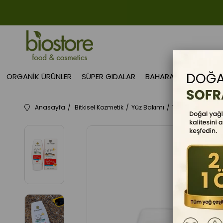
ORGANIK ÜRÜNLER
SÜPER GIDALAR
BAHARAT
GIDA TAK
Anasayfa
Bitkisel Kozmetik
Yüz Bakımı
Yüz Kremleri
SP