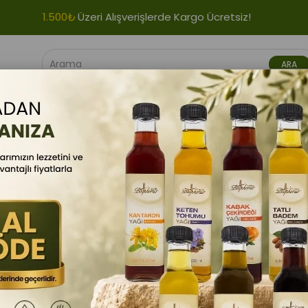
1.500₺
Üzeri Alışverişlerde Kargo Ücretsiz!
VIYELERI
GIDA ÜRÜNLERI
BITKI ÜRÜNLERI
BITKISEL YAĞLAR
F 50+ Organik Yüz için Güneş Koruyucu Kremi 75 ml
BioVision
SPF 50+ Organik Yüz i
Barkod
:
8690448054318
Yüzünüzü güneşin zararlı UV ış
içeriklerle formüle edilen bu g