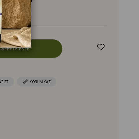
rir ve rahatlatır.
YE ET
YORUM YAZ