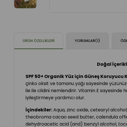
ÜRÜN ÖZELLIKLERI
YORUMLAR
(1)
ÖDE
Doğal İçerikli Yüksek Korumal
SPF 50+ Organik Yüz için Güneş Koruyucu 
çinko oksit ve tamanu yağı sayesinde yüzünüzü, 
ile ile cildini nemlendirir. Vitamin E sayesinde
iyileştirmeye yardımcı olur.
İçindekiler:
Aqua, zinc oxide, cetearyl alcohol
theobroma cacao seed butter, calendula offici
dehydroacetic acid (and) benzyl alcohol, to