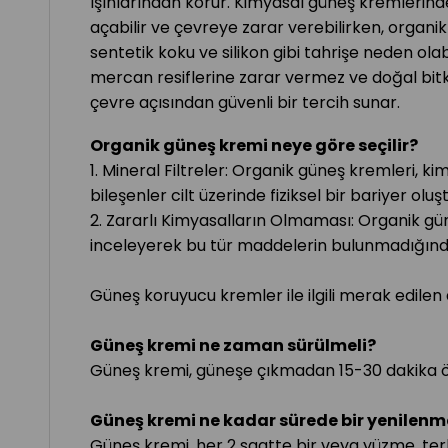
ışınlarından korur. Kimyasal güneş kremlerin
açabilir ve çevreye zarar verebilirken, organik
sentetik koku ve silikon gibi tahrişe neden ol
mercan resiflerine zarar vermez ve doğal bitki
çevre açısından güvenli bir tercih sunar.
Organik güneş kremi neye göre seçilir?
1. Mineral Filtreler: Organik güneş kremleri, kimy
bileşenler cilt üzerinde fiziksel bir bariyer oluşt
2. Zararlı Kimyasalların Olmaması: Organik güneş
inceleyerek bu tür maddelerin bulunmadığınd
Güneş koruyucu kremler ile ilgili merak edilen 
Güneş kremi ne zaman sürülmeli?
Güneş kremi, güneşe çıkmadan 15-30 dakika önc
Güneş kremi ne kadar sürede bir yenilenm
Güneş kremi, her 2 saatte bir veya yüzme, ter