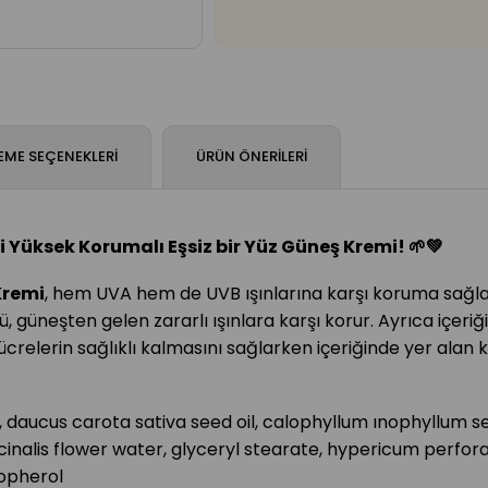
ME SEÇENEKLERI
ÜRÜN ÖNERILERI
ı Eşsiz bir Yüz Güneş Kremi! 🌱💚
Kremi
, hem UVA hem de UVB ışınlarına karşı koruma sağlar. 
güneşten gelen zararlı ışınlara karşı korur. Ayrıca içeriğin
 hücrelerin sağlıklı kalmasını sağlarken içeriğinde yer alan 
, daucus carota sativa seed oil, calophyllum ınophyllum seed
nalis flower water, glyceryl stearate, hypericum perfora
copherol