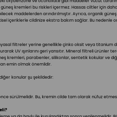
deki oxybenzone ve octinoxate gibi maddeler vücut tarafı
 güneş kremleri bu riskleri içermez. Hassas ciltler için da
abilecek maddelerden arındırılmıştır. Ayrıca, organik güne
sel içeriklerle cildinize ekstra bakım sağlar. Bu nedenle 
asal filtreler yerine genellikle çinko oksit veya titanium dio
urarak UV ışınlarını geri yansıtır. Mineral filtreli ürünler ter
 kremleri, parabenler, silikonlar, sentetik kokular ve diğer
an emin olmak önemlidir.
diğer konular şu şekildedir:
e sürülmelidir. Bu, kremin cilde tam olarak nüfuz etmesin
eli?
leme ya da havlu ile kurulandıktan sonra yenilenmelidir. B