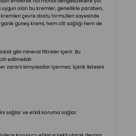
ndan emilerek hormonal dengesizliklere yol
ha uygun olan bu kremler, genellikle paraben,
ş kremleri çevre dostu formülleri sayesinde
organik güneş kremi, hem cilt sağlığı hem de
ksit gibi mineral filtreler içerir. Bu
cih edilmelidir.
 zararlı kimyasallar içermez. İçerik listesini
i sağlar ve etkili koruma sağlar.
öylece koruyucu etkisi sürekli olarak devam