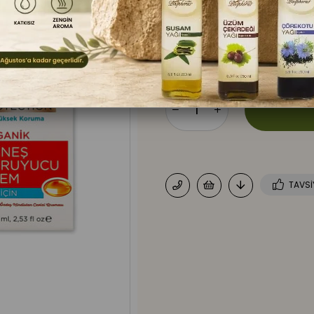
etkili bir şekilde korur, nemlendi
₺1.099,00
TAVSI