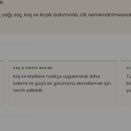
ir.
t yağı; saç, kaş ve kirpik bakımında, cilt nemlendirilmesi
KAŞ & KİRPİK BAKIMI
Cİ
Kaş ve kirpiklere nazikçe uygulanarak daha
Tü
bakımlı ve güçlü bir görünümü desteklemek için
bö
tercih edilebilir.
yu