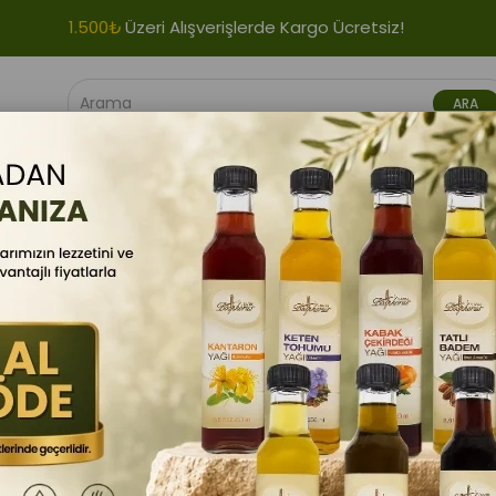
1.500₺
Üzeri Alışverişlerde Kargo Ücretsiz!
VIYELERI
GIDA ÜRÜNLERI
BITKI ÜRÜNLERI
BITKISEL YAĞLAR
BioStore
Saf Hint Yağı 50 ml
Barkod
:
8690448053076
Saf hint yağı, Ricinus communi
bitkisel yağdır. Yoğun yapısı 