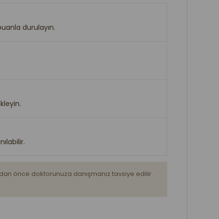
uanla durulayın.
kleyin.
labilir.
madan önce doktorunuza danışmanız tavsiye edilir.