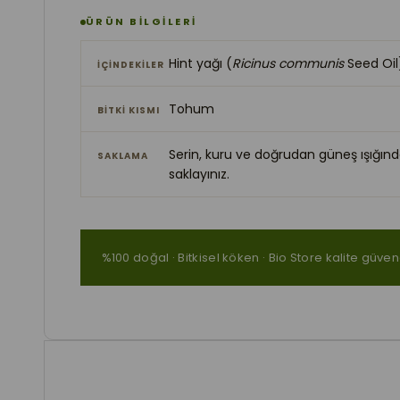
ÜRÜN BİLGİLERİ
Hint yağı (
Ricinus communis
Seed Oil
İÇİNDEKİLER
Tohum
BİTKİ KISMI
Serin, kuru ve doğrudan güneş ışığınd
SAKLAMA
saklayınız.
%100 doğal · Bitkisel köken · Bio Store kalite güve