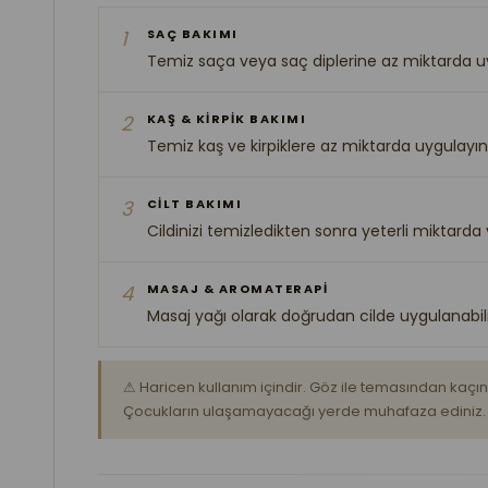
1
SAÇ BAKIMI
Temiz saça veya saç diplerine az miktarda uy
2
KAŞ & KİRPİK BAKIMI
Temiz kaş ve kirpiklere az miktarda uygulayın,
3
CİLT BAKIMI
Cildinizi temizledikten sonra yeterli miktarda
4
MASAJ & AROMATERAPİ
Masaj yağı olarak doğrudan cilde uygulanabili
⚠ Haricen kullanım içindir. Göz ile temasından kaçı
Çocukların ulaşamayacağı yerde muhafaza ediniz.