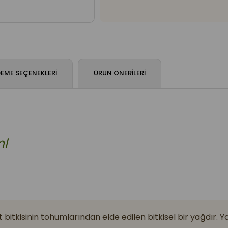
EME SEÇENEKLERI
ÜRÜN ÖNERILERI
ml
t bitkisinin tohumlarından elde edilen bitkisel bir yağdır. Y