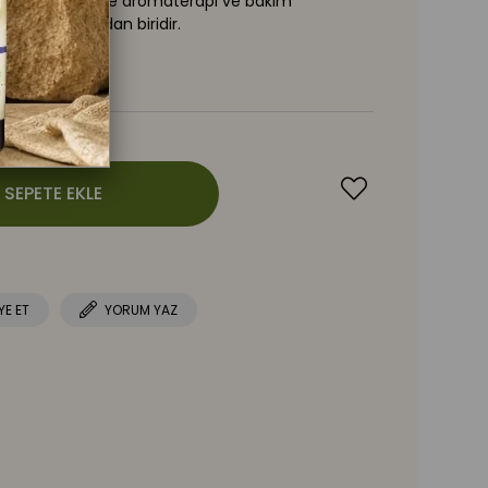
ir. Doğal içeriğiyle aromaterapi ve bakım
tkisel yağlardan biridir.
YE ET
YORUM YAZ