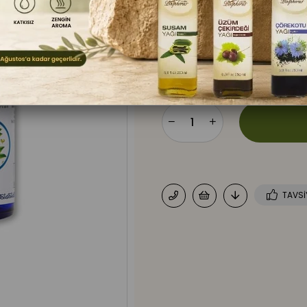
bakım rutinlerinde kullanılabil
uygulamalarında tercih edilen bi
₺299,00
TAVSI