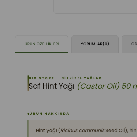
ÜRÜN ÖZELLIKLERI
YORUMLAR
(0)
ÖD
BIO STORE — BİTKİSEL YAĞLAR
Saf Hint Yağı
(Castor Oil) 50 
ÜRÜN HAKKINDA
Hint yağı (
Ricinus communis
Seed Oil), hin