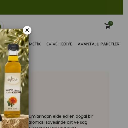
0
×
BITKISEL KOZMETIK
EV VE HEDIYE
AVANTAJLI PAKETLER
s bitkisinin tohumlarından elde edilen doğal bir
ve kendine özgü aroması sayesinde cilt ve saç