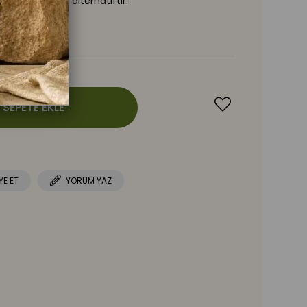
e lezzetli bir alternatiftir.
YE ET
YORUM YAZ