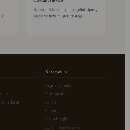
Korunan ödeme altyapısı, şeffaf sipariş
lık
süreci ve hızlı müşteri desteği.
Kategoriler
Organik Ürünler
orular
Süpergıdalar
ve Teslimat
Baharat
Bitkiler
Bitkisel Yağlar
Ayhan Ercan Önerileri