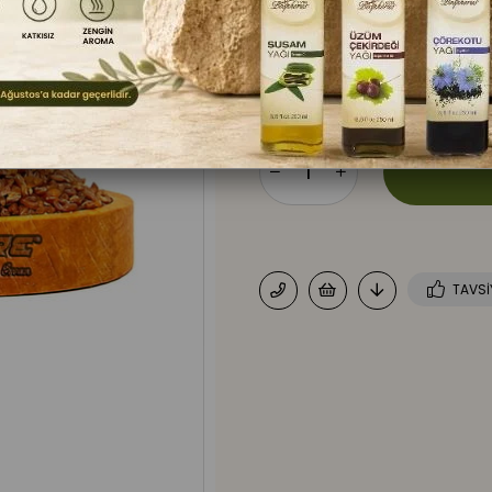
edenler için hem besleyici hem d
₺83,00
TAVSI