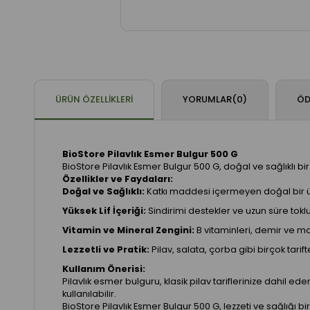
ÜRÜN ÖZELLIKLERI
YORUMLAR
(0)
ÖD
BioStore Pilavlık Esmer Bulgur 500 G
BioStore Pilavlık Esmer Bulgur 500 G, doğal ve sağlıklı bi
Özellikler ve Faydaları:
Doğal ve Sağlıklı:
Katkı maddesi içermeyen doğal bir ü
Yüksek Lif İçeriği:
Sindirimi destekler ve uzun süre toklu
Vitamin ve Mineral Zengini:
B vitaminleri, demir ve m
Lezzetli ve Pratik:
Pilav, salata, çorba gibi birçok tarifte
Kullanım Önerisi:
Pilavlık esmer bulguru, klasik pilav tariflerinize dahil e
kullanılabilir.
BioStore Pilavlık Esmer Bulgur 500 G, lezzeti ve sağlığı b