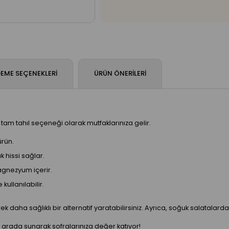
EME SEÇENEKLERI
ÜRÜN ÖNERILERI
r tam tahıl seçeneği olarak mutfaklarınıza gelir.
rün.
k hissi sağlar.
agnezyum içerir.
 kullanılabilir.
derek daha sağlıklı bir alternatif yaratabilirsiniz. Ayrıca, soğuk salatal
ir arada sunarak sofralarınıza değer katıyor!