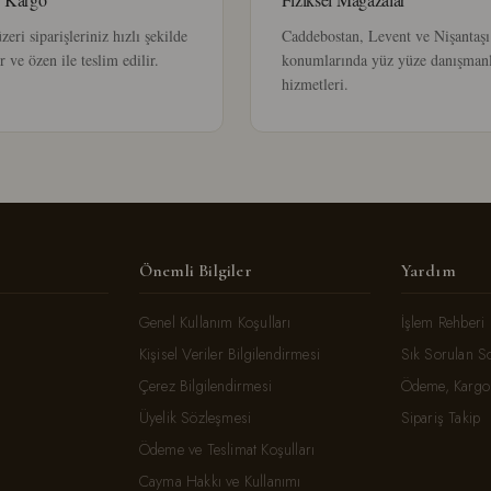
eri siparişleriniz hızlı şekilde
Caddebostan, Levent ve Nişantaşı
r ve özen ile teslim edilir.
konumlarında yüz yüze danışman
hizmetleri.
Önemli Bilgiler
Yardım
Genel Kullanım Koşulları
İşlem Rehberi
Kişisel Veriler Bilgilendirmesi
Sık Sorulan S
Çerez Bilgilendirmesi
Ödeme, Kargo 
Üyelik Sözleşmesi
Sipariş Takip
Ödeme ve Teslimat Koşulları
Cayma Hakkı ve Kullanımı