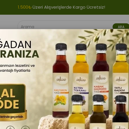
1.500₺
Üzeri Alışverişlerde Kargo Ücretsiz!
VIYELERI
GIDA ÜRÜNLERI
BITKI ÜRÜNLERI
BITKISEL YAĞLAR
vlık Esmer Bulgur 500 G
BioStore
Pilavlık Esmer Bulgur 5
Barkod
:
1234500001017
Esmer bulgur, buğdayın en bes
yapısıyla lif, vitamin ve minera