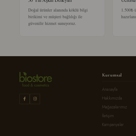
Doğal ürünler alanında köklü bilgi
1.500₺ üz
birikimi ve müşteri bağlılığı ile
hazırlanı
güvenilir hizmet sunuyoruz.
Kurumsal
Anasayfa
Hakkımızda
Mağazalarımız
İletişim
Kampanyalar