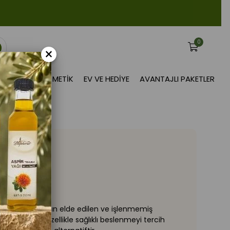
0
×
BITKISEL KOZMETIK
EV VE HEDIYE
AVANTAJLI PAKETLER
00 G
leyici kısmından elde edilen ve işlenmemiş
l deposudur. Özellikle sağlıklı beslenmeyi tercih